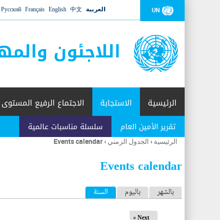
العربية
中文
English
Français
Русский
UN
اللاجئون والمه
الرئيسية
الاستجابة
الاجتماع الرفيع المستوى
تقرير الأمين العام
سلسلة مناسبات عالمية
الرئيسية
›
الجدول الزمني
›
Events calendar
أنت
هنا
Events calendar
ا
بالشهر
باليوم
السنة
(علامة التبويب النشطة)
ل
Next »