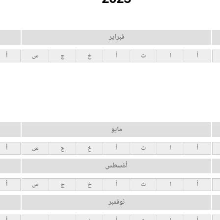
فبراير
أ
ا
ث
أ
خ
ج
س
أ
مايو
أ
ا
ث
أ
خ
ج
س
أ
أغسطس
أ
ا
ث
أ
خ
ج
س
أ
نوفمبر