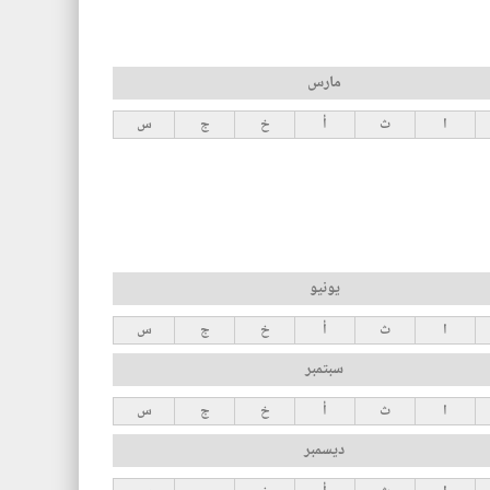
مارس
ا
ث
أ
خ
ج
س
يونيو
ا
ث
أ
خ
ج
س
سبتمبر
ا
ث
أ
خ
ج
س
ديسمبر