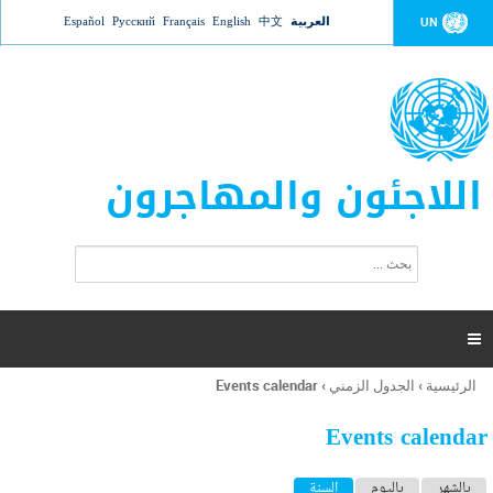
Jump to navigation
العربية
中文
English
Français
Русский
Español
UN
اللاجئون والمهاجرون
ا
ب
س
ح
ت
ث
م
ا

ر
ة
الرئيسية
›
الجدول الزمني
›
Events calendar
أنت
ا
هنا
ل
Events calendar
ب
ح
ا
بالشهر
باليوم
السنة
(علامة التبويب النشطة)
ث