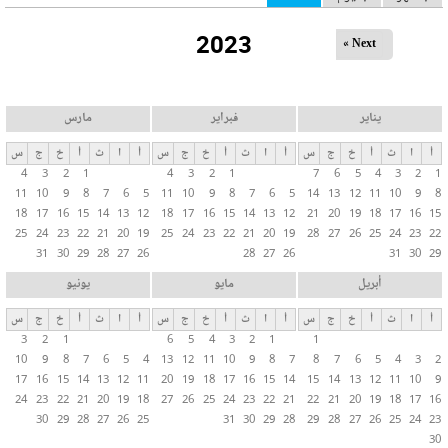
ل
2023
ت
Next »
ب
و
ي
يناير
فبراير
مارس
ب
أ
ا
ث
أ
خ
ج
س
أ
ا
ث
أ
خ
ج
س
أ
ا
ث
أ
خ
ج
س
ا
4
3
2
1
4
3
2
1
7
6
5
4
3
2
1
ت
11
10
9
8
7
6
5
11
10
9
8
7
6
5
14
13
12
11
10
9
8
ا
18
17
16
15
14
13
12
18
17
16
15
14
13
12
21
20
19
18
17
16
15
ل
25
24
23
22
21
20
19
25
24
23
22
21
20
19
28
27
26
25
24
23
22
31
30
29
28
27
26
28
27
26
31
30
29
أ
س
أبريل
مايو
يونيو
ا
أ
ا
ث
أ
خ
ج
س
أ
ا
ث
أ
خ
ج
س
أ
ا
ث
أ
خ
ج
س
س
3
2
1
6
5
4
3
2
1
1
ي
10
9
8
7
6
5
4
13
12
11
10
9
8
7
8
7
6
5
4
3
2
ة
17
16
15
14
13
12
11
20
19
18
17
16
15
14
15
14
13
12
11
10
9
24
23
22
21
20
19
18
27
26
25
24
23
22
21
22
21
20
19
18
17
16
30
29
28
27
26
25
31
30
29
28
29
28
27
26
25
24
23
30