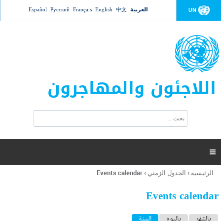
Jump to navigation
العربية
中文
English
Français
Русский
Español
UN
اللاجئون والمهاجرون
ا
ب
س
ح
ت
ث
م
ا

ر
ة
الرئيسية
›
الجدول الزمني
›
Events calendar
أنت
ا
هنا
ل
Events calendar
ب
ح
ا
بالشهر
باليوم
السنة
(علامة التبويب النشطة)
ث