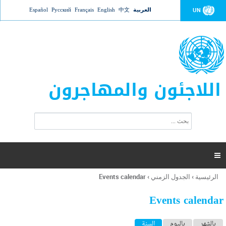
Jump to navigation
العربية
中文
English
Français
Русский
Español
UN
اللاجئون والمهاجرون
ا
ب
س
ح
ت
ث
م
ا

ر
ة
الرئيسية
›
الجدول الزمني
›
Events calendar
أنت
ا
هنا
ل
Events calendar
ب
ح
ا
بالشهر
باليوم
السنة
(علامة التبويب النشطة)
ث