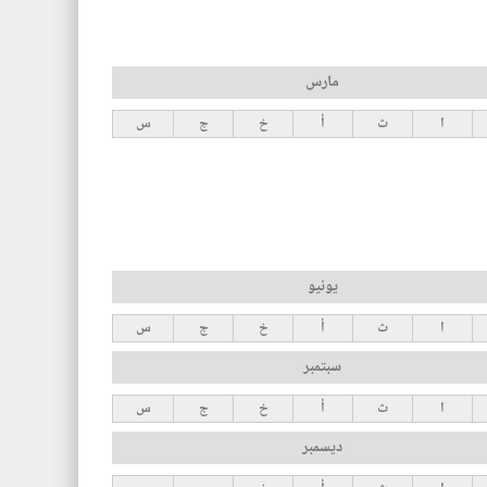
مارس
ا
ث
أ
خ
ج
س
يونيو
ا
ث
أ
خ
ج
س
سبتمبر
ا
ث
أ
خ
ج
س
ديسمبر