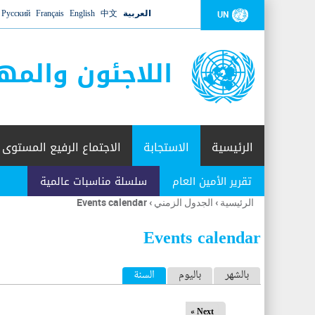
العربية
中文
English
Français
Русский
UN
اللاجئون والمه
الرئيسية
الاستجابة
الاجتماع الرفيع المستوى
تقرير الأمين العام
سلسلة مناسبات عالمية
الرئيسية
›
الجدول الزمني
›
Events calendar
أنت
هنا
Events calendar
ا
بالشهر
باليوم
السنة
(علامة التبويب النشطة)
ل
Next »