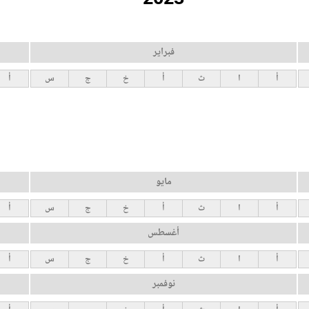
فبراير
أ
ا
ث
أ
خ
ج
س
أ
مايو
أ
ا
ث
أ
خ
ج
س
أ
أغسطس
أ
ا
ث
أ
خ
ج
س
أ
نوفمبر