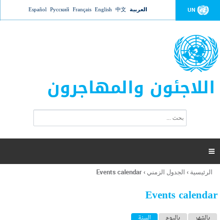
Jump to navigation
العربية
中文
English
Français
Русский
Español
UN
اللاجئون والمهاجرون
ا
ب
س
ح
ت
ث
م
ا

ر
ة
الرئيسية
›
الجدول الزمني
›
Events calendar
أنت
ا
هنا
ل
Events calendar
ب
ح
ا
بالشهر
باليوم
السنة
(علامة التبويب النشطة)
ث