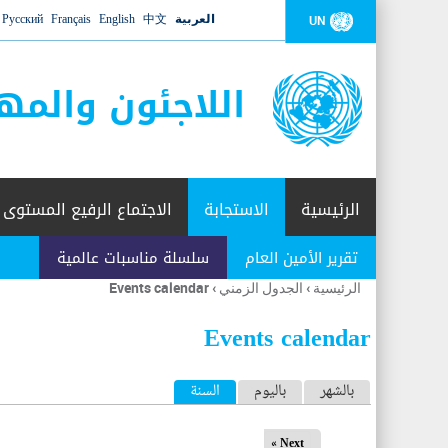
العربية
中文
English
Français
Русский
UN
اللاجئون والمه
الرئيسية
الاستجابة
الاجتماع الرفيع المستوى
تقرير الأمين العام
سلسلة مناسبات عالمية
الرئيسية
›
الجدول الزمني
›
Events calendar
أنت
هنا
Events calendar
ا
بالشهر
باليوم
السنة
(علامة التبويب النشطة)
ل
Next »