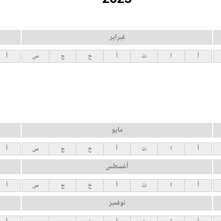
فبراير
أ
ا
ث
أ
خ
ج
س
أ
مايو
أ
ا
ث
أ
خ
ج
س
أ
أغسطس
أ
ا
ث
أ
خ
ج
س
أ
نوفمبر