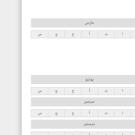
مارس
ا
ث
أ
خ
ج
س
يونيو
ا
ث
أ
خ
ج
س
سبتمبر
ا
ث
أ
خ
ج
س
ديسمبر