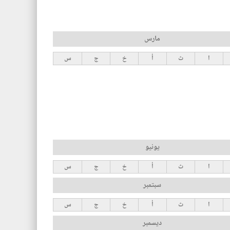
مارس
ا
ث
أ
خ
ج
س
يونيو
ا
ث
أ
خ
ج
س
سبتمبر
ا
ث
أ
خ
ج
س
ديسمبر