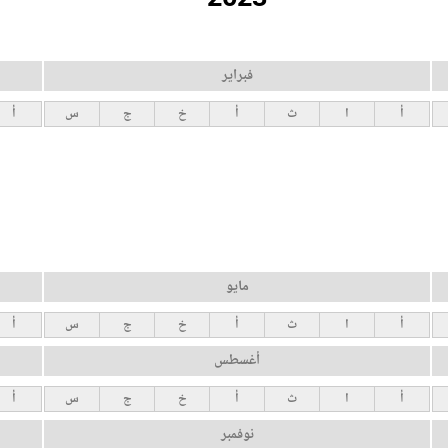
فبراير
أ
ا
ث
أ
خ
ج
س
أ
مايو
أ
ا
ث
أ
خ
ج
س
أ
أغسطس
أ
ا
ث
أ
خ
ج
س
أ
نوفمبر