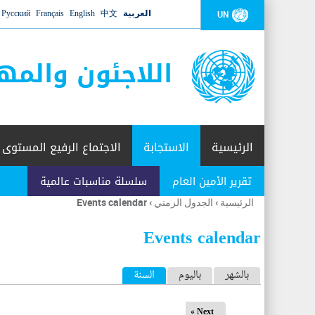
العربية
中文
English
Français
Русский
UN
اللاجئون والمه
الرئيسية
الاستجابة
الاجتماع الرفيع المستوى
تقرير الأمين العام
سلسلة مناسبات عالمية
الرئيسية
›
الجدول الزمني
›
Events calendar
أنت
هنا
Events calendar
ا
بالشهر
باليوم
السنة
(علامة التبويب النشطة)
ل
Next »