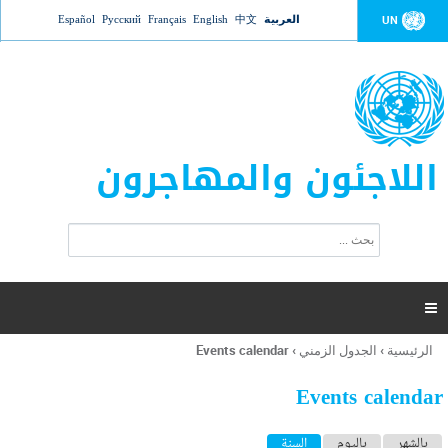
Jump to navigation
العربية
中文
English
Français
Русский
Español
UN
اللاجئون والمهاجرون
ا
ب
س
ح
ت
ث
م
ا

ر
ة
الرئيسية
›
الجدول الزمني
›
Events calendar
أنت
ا
هنا
ل
Events calendar
ب
ح
ا
بالشهر
باليوم
السنة
(علامة التبويب النشطة)
ث