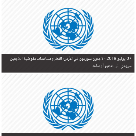
في البحر المتوسط هذا العام، أثناء محاولتهم الوصول إلى أوروبا، ليتجاوز ألفي شخص بعد العثور على
جثث 17 شخصا قبالة السواحل الإسبانية.
07 يونيو 2018 -
لاجئون سوريون في الأردن: انقطاع مساعدات مفوضية اللاجئين
سيؤدي إلى تدهور أوضاعنا