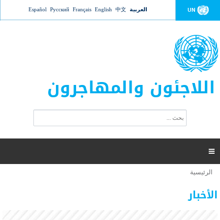
Jump to navigation
العربية
中文
English
Français
Русский
Español
UN
اللاجئون والمهاجرون
ا
ب
س
ح
ت
ث
م
ا

ر
ة
الرئيسية
أنت
ا
عدد القتلى في البحر المتوسط يتجاوز 2000 شخص ​​هذا
06 نوفمبر 2018 -
هنا
ل
الأخبار
العام
ب
ح
أعلنت مفوضية الأمم المتحدة السامية لشؤون اللاجئين عن ارتفاع عدد الأشخاص الذين لقوا حتفهم
ث