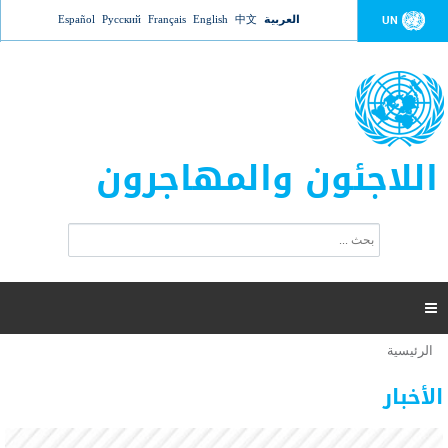
Jump to navigation
العربية
中文
English
Français
Русский
Español
UN
اللاجئون والمهاجرون
ا
ب
س
ح
ت
ث
م
ا

ر
ة
الرئيسية
أنت
ا
عدد القتلى في البحر المتوسط يتجاوز 2000 شخص ​​هذا
06 نوفمبر 2018 -
هنا
ل
الأخبار
العام
ب
ح
أعلنت مفوضية الأمم المتحدة السامية لشؤون اللاجئين عن ارتفاع عدد الأشخاص الذين لقوا حتفهم
ث