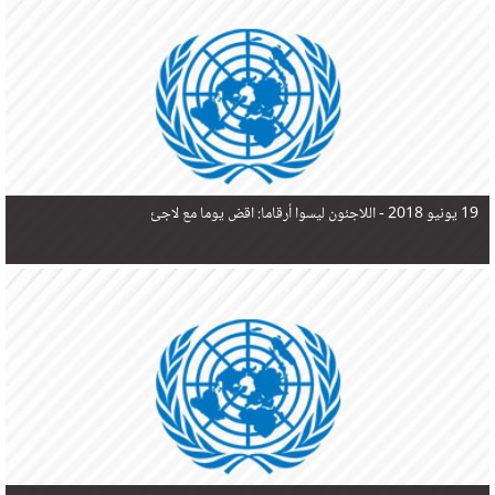
في البحر المتوسط هذا العام، أثناء محاولتهم الوصول إلى أوروبا، ليتجاوز ألفي شخص بعد العثور على
جثث 17 شخصا قبالة السواحل الإسبانية.
19 يونيو 2018 -
اللاجئون ليسوا أرقاما: اقض يوما مع لاجئ