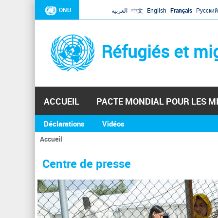
ONU
العربية
中文
English
Français
Русский
Réfugiés et mi
ACCUEIL
PACTE MONDIAL POUR LES M
Déclarations
Vidéos
Accueil
Vous
êtes
Centre de presse
ici