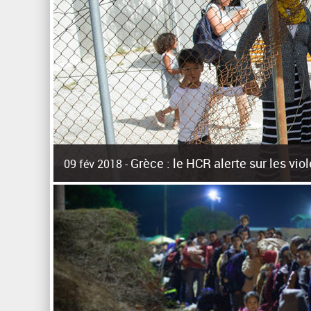
Grèce : le HCR alerte sur les vi
09 fév 2018 -
La surpopulation des centres d'accueil de réfugiés et mig
Unies pour