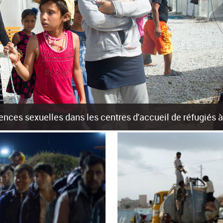
olences sexuelles dans les centres d'accueil de réfugiés
rants sur les îles grecques est source de violences et de harcèlement se