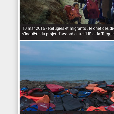
10 mar 2016 -
Réfugiés et migrants : le chef des d
s'inquiète du projet d'accord entre l'UE et la Turqui
P
a
g
e
s