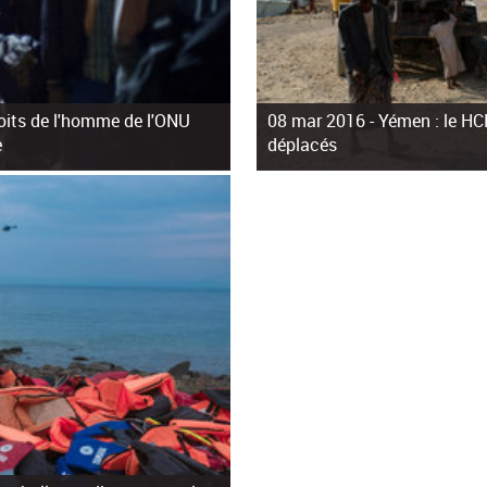
roits de l'homme de l'ONU
08 mar 2016 -
Yémen : le HCR
e
déplacés