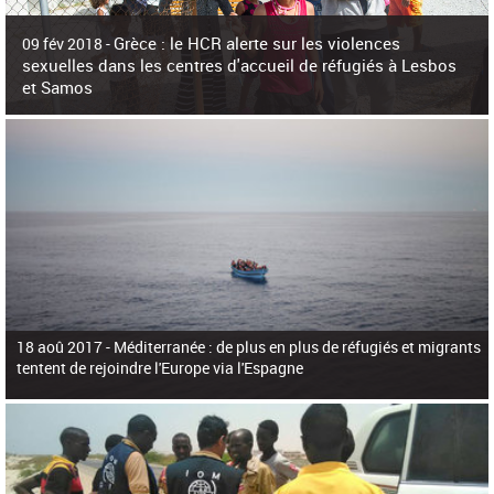
c
h
Grèce : le HCR alerte sur les violences
e
09 fév 2018 -
r
sexuelles dans les centres d'accueil de réfugiés à Lesbos
c
et Samos
h
e
La surpopulation des centres d'accueil de réfugiés et migrants sur les îles
grecques est source de violences et de harcèlement sexuel a alerté vendredi le
Haut-Commissariat des Nations Unies pour
18 aoû 2017 -
Méditerranée : de plus en plus de réfugiés et migrants
tentent de rejoindre l'Europe via l'Espagne