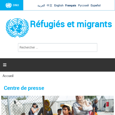
Jump to navigation
ONU
العربية
中文
English
Français
Русский
Español
Réfugiés et migrants
R
F
e
o
c
r
h
e
m
r

u
c
l
h
Accueil
a
e
Vous
r
i
êtes
r
Centre de presse
ici
e
d
e
r
e