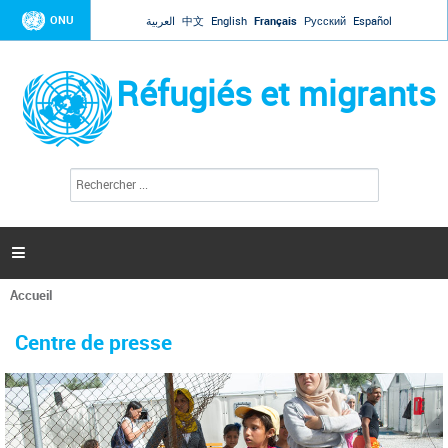
Jump to navigation
ONU
العربية
中文
English
Français
Русский
Español
Réfugiés et migrants
R
F
e
o
c
r
h
e
m
r

u
c
l
h
Accueil
a
e
Vous
r
i
êtes
r
Centre de presse
ici
e
d
e
r
e