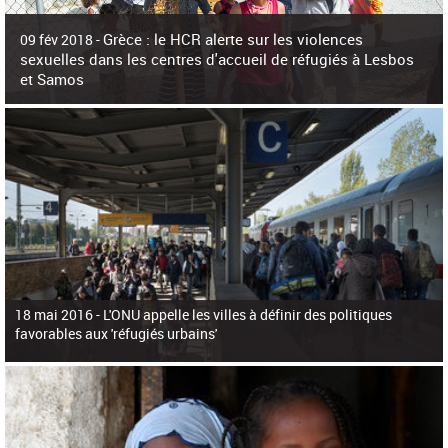
c
h
Grèce : le HCR alerte sur les violences
e
09 fév 2018 -
r
sexuelles dans les centres d'accueil de réfugiés à Lesbos
c
et Samos
h
e
La surpopulation des centres d'accueil de réfugiés et migrants sur les îles
grecques est source de violences et de harcèlement sexuel a alerté vendredi le
Haut-Commissariat des Nations Unies pour
18 mai 2016 -
L'ONU appelle les villes à définir des politiques
favorables aux 'réfugiés urbains'