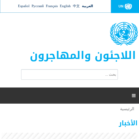
Jump to navigation
العربية
中文
English
Français
Русский
Español
UN
اللاجئون والمهاجرون
ا
ب
س
ح
ت
ث
م
ا

ر
ة
الرئيسية
أنت
ا
عدد القتلى في البحر المتوسط يتجاوز 2000 شخص ​​هذا
06 نوفمبر 2018 -
هنا
ل
الأخبار
العام
ب
ح
أعلنت مفوضية الأمم المتحدة السامية لشؤون اللاجئين عن ارتفاع عدد الأشخاص الذين لقوا حتفهم
ث