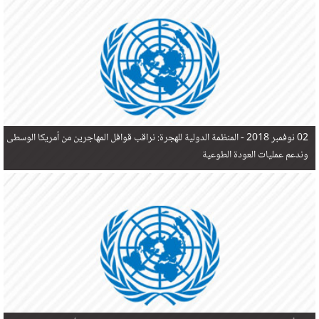
في البحر المتوسط هذا العام، أثناء محاولتهم الوصول إلى أوروبا، ليتجاوز ألفي شخص بعد العثور على
جثث 17 شخصا قبالة السواحل الإسبانية.
02 نوفمبر 2018 -
المنظمة الدولية للهجرة: نراقب قوافل المهاجرين من أمريكا الوسطى
وندعم عمليات العودة الطوعية