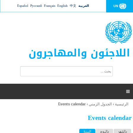
Jump to navigation
العربية
中文
English
Français
Русский
Español
UN
اللاجئون والمهاجرون
ا
ب
س
ح
ت
ث
م
ا

ر
ة
الرئيسية
›
الجدول الزمني
›
Events calendar
أنت
ا
هنا
ل
Events calendar
ب
ح
ا
بالشهر
باليوم
السنة
(علامة التبويب النشطة)
ث