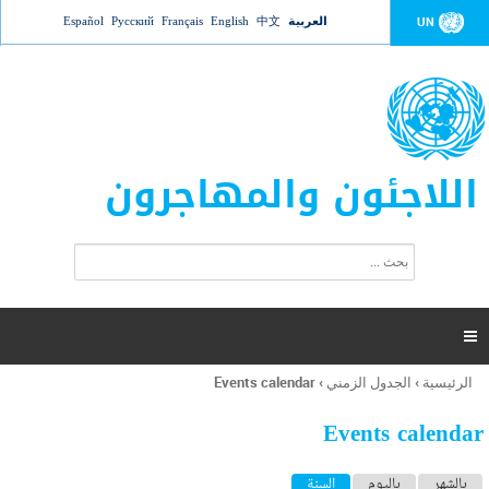
Jump to navigation
العربية
中文
English
Français
Русский
Español
UN
اللاجئون والمهاجرون
ا
ب
س
ح
ت
ث
م
ا

ر
ة
الرئيسية
›
الجدول الزمني
›
Events calendar
أنت
ا
هنا
ل
Events calendar
ب
ح
ا
بالشهر
باليوم
السنة
(علامة التبويب النشطة)
ث