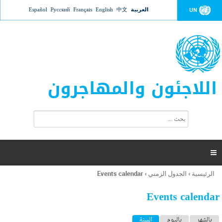
Jump to navigation
العربية
中文
English
Français
Русский
Español
UN
اللاجئون والمهاجرون
ا
ب
س
ح
ت
ث
م
ا

ر
ة
الرئيسية
›
الجدول الزمني
›
Events calendar
أنت
ا
هنا
ل
Events calendar
ب
ح
ا
بالشهر
باليوم
السنة
(علامة التبويب النشطة)
ث