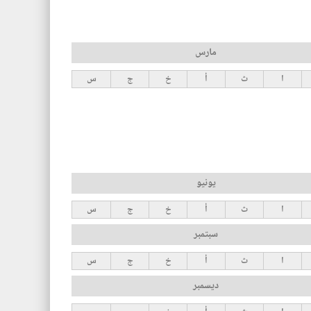
مارس
ا
ث
أ
خ
ج
س
يونيو
ا
ث
أ
خ
ج
س
سبتمبر
ا
ث
أ
خ
ج
س
ديسمبر