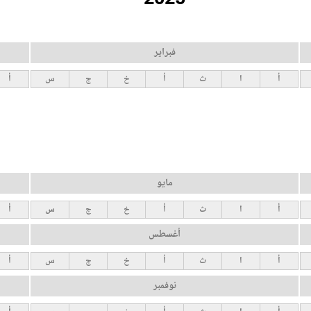
فبراير
أ
ا
ث
أ
خ
ج
س
أ
مايو
أ
ا
ث
أ
خ
ج
س
أ
أغسطس
أ
ا
ث
أ
خ
ج
س
أ
نوفمبر