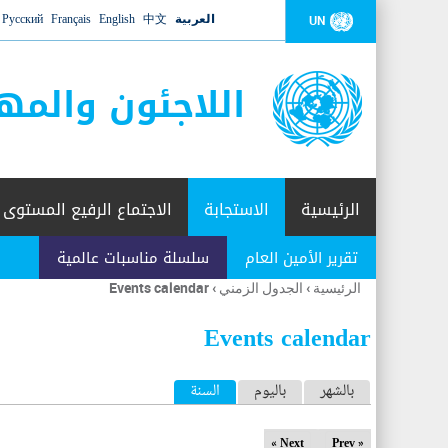
العربية
中文
English
Français
Русский
UN
اللاجئون والمه
الرئيسية
الاستجابة
الاجتماع الرفيع المستوى
تقرير الأمين العام
سلسلة مناسبات عالمية
الرئيسية
›
الجدول الزمني
›
Events calendar
أنت
هنا
Events calendar
ا
بالشهر
باليوم
السنة
(علامة التبويب النشطة)
ل
Next »
« Prev