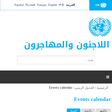
Jump to navigation
العربية
中文
English
Français
Русский
Español
UN
اللاجئون والمهاجرون
ا
ب
س
ح
ت
ث
م
ا

ر
ة
الرئيسية
›
الجدول الزمني
›
Events calendar
أنت
ا
هنا
ل
Events calendar
ب
ح
ا
بالشهر
باليوم
السنة
(علامة التبويب النشطة)
ث