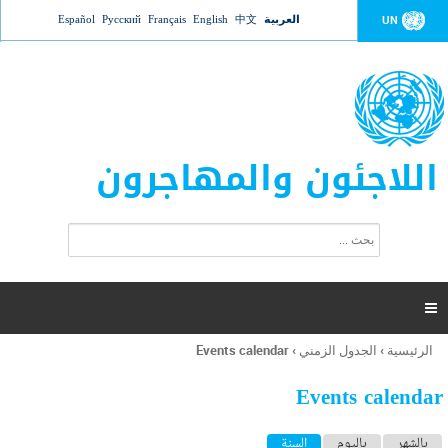
Jump to navigation
العربية
中文
English
Français
Русский
Español
UN
اللاجئون والمهاجرون
ا
ب
س
ح
ت
ث
م
ا

ر
ة
الرئيسية
›
الجدول الزمني
›
Events calendar
أنت
ا
هنا
ل
Events calendar
ب
ح
ا
بالشهر
باليوم
السنة
(علامة التبويب النشطة)
ث