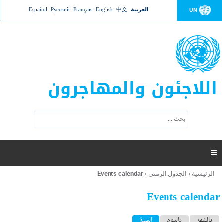
Jump to navigation
العربية
中文
English
Français
Русский
Español
UN
اللاجئون والمهاجرون
ا
ب
س
ح
ت
ث
م
ا

ر
ة
الرئيسية
›
الجدول الزمني
›
Events calendar
أنت
ا
هنا
ل
Events calendar
ب
ح
ا
بالشهر
باليوم
السنة
(علامة التبويب النشطة)
ث