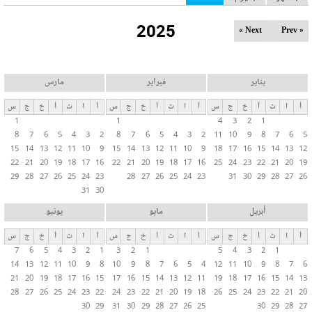
ل
2025
ت
Next »
« Prev
ب
و
ي
يناير
فبراير
مارس
ب
أ
ا
ث
أ
خ
ج
س
أ
ا
ث
أ
خ
ج
س
أ
ا
ث
أ
خ
ج
س
ا
1
1
4
3
2
1
ت
8
7
6
5
4
3
2
8
7
6
5
4
3
2
11
10
9
8
7
6
5
ا
15
14
13
12
11
10
9
15
14
13
12
11
10
9
18
17
16
15
14
13
12
ل
22
21
20
19
18
17
16
22
21
20
19
18
17
16
25
24
23
22
21
20
19
29
28
27
26
25
24
23
28
27
26
25
24
23
31
30
29
28
27
26
أ
31
30
س
ا
أبريل
مايو
يونيو
س
أ
ا
ث
أ
خ
ج
س
أ
ا
ث
أ
خ
ج
س
أ
ا
ث
أ
خ
ج
س
ي
7
6
5
4
3
2
1
3
2
1
5
4
3
2
1
ة
14
13
12
11
10
9
8
10
9
8
7
6
5
4
12
11
10
9
8
7
6
21
20
19
18
17
16
15
17
16
15
14
13
12
11
19
18
17
16
15
14
13
28
27
26
25
24
23
22
24
23
22
21
20
19
18
26
25
24
23
22
21
20
30
29
31
30
29
28
27
26
25
30
29
28
27