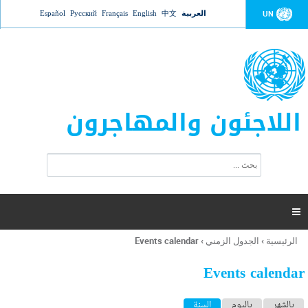
Jump to navigation
العربية
中文
English
Français
Русский
Español
UN
اللاجئون والمهاجرون
ا
ب
س
ح
ت
ث
م
ا

ر
ة
الرئيسية
›
الجدول الزمني
›
Events calendar
أنت
ا
هنا
ل
Events calendar
ب
ح
ا
بالشهر
باليوم
السنة
(علامة التبويب النشطة)
ث