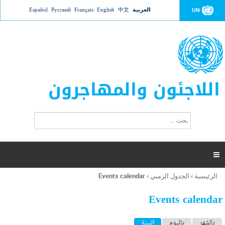
Jump to navigation
العربية
中文
English
Français
Русский
Español
UN
اللاجئون والمهاجرون
ا
ب
س
ح
ت
ث
م
ا

ر
ة
الرئيسية
›
الجدول الزمني
›
Events calendar
أنت
ا
هنا
ل
Events calendar
ب
ح
ا
بالشهر
باليوم
السنة
(علامة التبويب النشطة)
ث