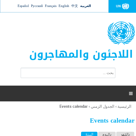
Jump to navigation
العربية
中文
English
Français
Русский
Español
UN
اللاجئون والمهاجرون
ا
ب
س
ح
ت
ث
م
ا

ر
ة
الرئيسية
›
الجدول الزمني
›
Events calendar
أنت
ا
هنا
ل
Events calendar
ب
ح
ا
بالشهر
باليوم
السنة
(علامة التبويب النشطة)
ث