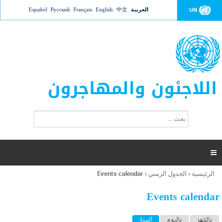
Jump to navigation
العربية
中文
English
Français
Русский
Español
UN
اللاجئون والمهاجرون
ا
ب
س
ح
ت
ث
م
ا

ر
ة
الرئيسية
›
الجدول الزمني
›
Events calendar
أنت
ا
هنا
ل
Events calendar
ب
ح
ا
بالشهر
باليوم
السنة
(علامة التبويب النشطة)
ث