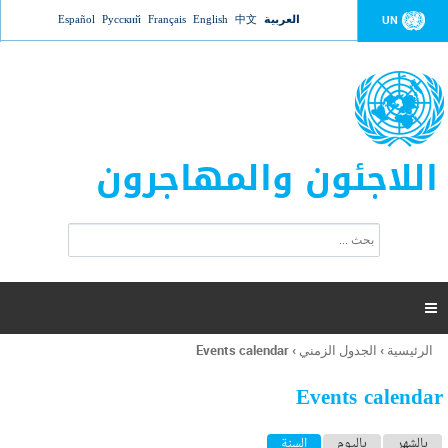
Jump to navigation
العربية
中文
English
Français
Русский
Español
UN
اللاجئون والمهاجرون
ا
ب
س
ح
ت
ث
م
ا

ر
ة
الرئيسية
›
الجدول الزمني
›
Events calendar
أنت
ا
هنا
ل
Events calendar
ب
ح
ا
بالشهر
باليوم
السنة
(علامة التبويب النشطة)
ث