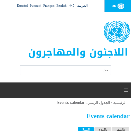
Jump to navigation
العربية
中文
English
Français
Русский
Español
UN
اللاجئون والمهاجرون
ا
ب
س
ح
ت
ث
م
ا

ر
ة
الرئيسية
›
الجدول الزمني
›
Events calendar
أنت
ا
هنا
ل
Events calendar
ب
ح
ا
بالشهر
باليوم
السنة
(علامة التبويب النشطة)
ث