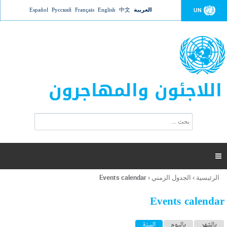
Jump to navigation
العربية
中文
English
Français
Русский
Español
UN
اللاجئون والمهاجرون
ا
ب
س
ح
ت
ث
م
ا

ر
ة
الرئيسية
›
الجدول الزمني
›
Events calendar
أنت
ا
هنا
ل
Events calendar
ب
ح
ا
بالشهر
باليوم
السنة
(علامة التبويب النشطة)
ث