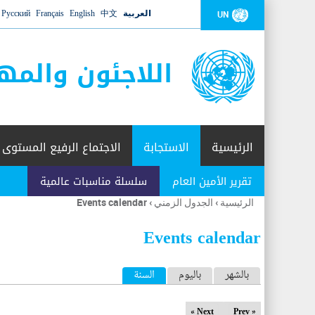
العربية
中文
English
Français
Русский
UN
اللاجئون والمه
الرئيسية
الاستجابة
الاجتماع الرفيع المستوى
تقرير الأمين العام
سلسلة مناسبات عالمية
الرئيسية
›
الجدول الزمني
›
Events calendar
أنت
هنا
Events calendar
ا
بالشهر
باليوم
السنة
(علامة التبويب النشطة)
ل
Next »
« Prev