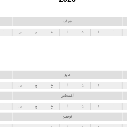
فبراير
أ
ا
ث
أ
خ
ج
س
أ
مايو
أ
ا
ث
أ
خ
ج
س
أ
أغسطس
أ
ا
ث
أ
خ
ج
س
أ
نوفمبر