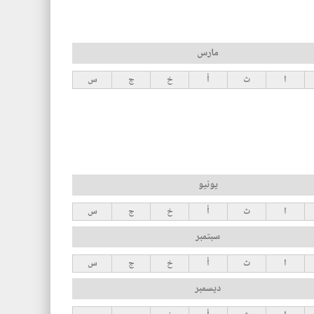
مارس
ا
ث
أ
خ
ج
س
يونيو
ا
ث
أ
خ
ج
س
سبتمبر
ا
ث
أ
خ
ج
س
ديسمبر