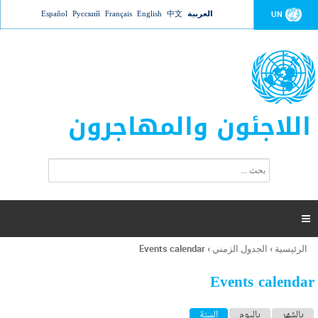
Jump to navigation
العربية
中文
English
Français
Русский
Español
UN
اللاجئون والمهاجرون
ا
ب
س
ح
ت
ث
م
ا

ر
ة
الرئيسية
›
الجدول الزمني
›
Events calendar
أنت
ا
هنا
ل
Events calendar
ب
ح
ا
بالشهر
باليوم
السنة
(علامة التبويب النشطة)
ث