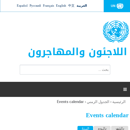
Jump to navigation
العربية
中文
English
Français
Русский
Español
UN
اللاجئون والمهاجرون
ا
ب
س
ح
ت
ث
م
ا

ر
ة
الرئيسية
›
الجدول الزمني
›
Events calendar
أنت
ا
هنا
ل
Events calendar
ب
ح
ا
بالشهر
باليوم
السنة
(علامة التبويب النشطة)
ث