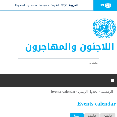
Jump to navigation
العربية
中文
English
Français
Русский
Español
UN
اللاجئون والمهاجرون
ا
ب
س
ح
ت
ث
م
ا

ر
ة
الرئيسية
›
الجدول الزمني
›
Events calendar
أنت
ا
هنا
ل
Events calendar
ب
ح
ا
بالشهر
باليوم
السنة
(علامة التبويب النشطة)
ث