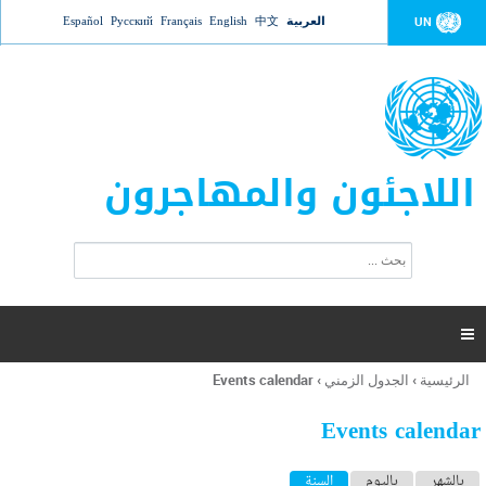
Jump to navigation
العربية
中文
English
Français
Русский
Español
UN
اللاجئون والمهاجرون
ا
ب
س
ح
ت
ث
م
ا

ر
ة
الرئيسية
›
الجدول الزمني
›
Events calendar
أنت
ا
هنا
ل
Events calendar
ب
ح
ا
بالشهر
باليوم
السنة
(علامة التبويب النشطة)
ث