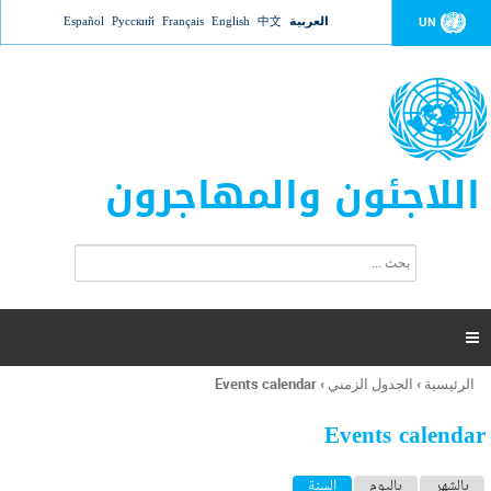
Jump to navigation
العربية
中文
English
Français
Русский
Español
UN
اللاجئون والمهاجرون
ا
ب
س
ح
ت
ث
م
ا

ر
ة
الرئيسية
›
الجدول الزمني
›
Events calendar
أنت
ا
هنا
ل
Events calendar
ب
ح
ا
بالشهر
باليوم
السنة
(علامة التبويب النشطة)
ث