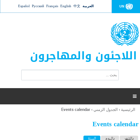
Jump to navigation
العربية
中文
English
Français
Русский
Español
UN
اللاجئون والمهاجرون
ا
ب
س
ح
ت
ث
م
ا

ر
ة
الرئيسية
›
الجدول الزمني
›
Events calendar
أنت
ا
هنا
ل
Events calendar
ب
ح
ا
بالشهر
باليوم
السنة
(علامة التبويب النشطة)
ث