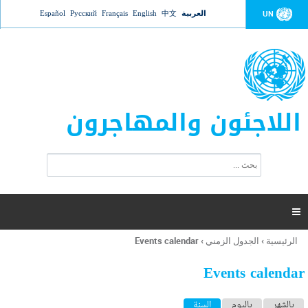
Jump to navigation
العربية
中文
English
Français
Русский
Español
UN
اللاجئون والمهاجرون
ا
ب
س
ح
ت
ث
م
ا

ر
ة
الرئيسية
›
الجدول الزمني
›
Events calendar
أنت
ا
هنا
ل
Events calendar
ب
ح
ا
بالشهر
باليوم
السنة
(علامة التبويب النشطة)
ث