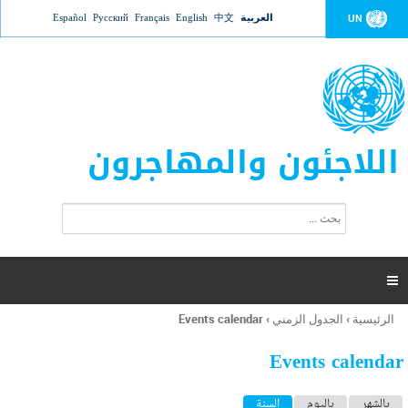
Jump to navigation
العربية
中文
English
Français
Русский
Español
UN
اللاجئون والمهاجرون
ا
ب
س
ح
ت
ث
م
ا

ر
ة
الرئيسية
›
الجدول الزمني
›
Events calendar
أنت
ا
هنا
ل
Events calendar
ب
ح
ا
بالشهر
باليوم
السنة
(علامة التبويب النشطة)
ث