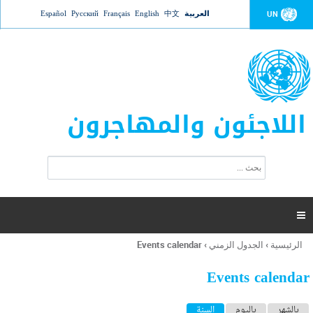
Jump to navigation
العربية
中文
English
Français
Русский
Español
UN
اللاجئون والمهاجرون
ا
ب
س
ح
ت
ث
م
ا

ر
ة
الرئيسية
›
الجدول الزمني
›
Events calendar
أنت
ا
هنا
ل
Events calendar
ب
ح
ا
بالشهر
باليوم
السنة
(علامة التبويب النشطة)
ث