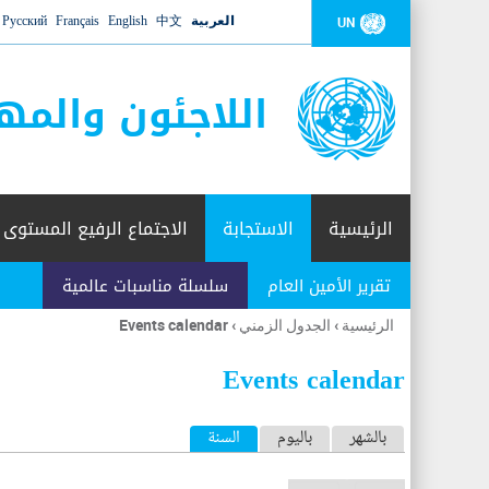
العربية
中文
English
Français
Русский
UN
اللاجئون والمه
الرئيسية
الاستجابة
الاجتماع الرفيع المستوى
تقرير الأمين العام
سلسلة مناسبات عالمية
الرئيسية
›
الجدول الزمني
›
Events calendar
أنت
هنا
Events calendar
ا
بالشهر
باليوم
السنة
(علامة التبويب النشطة)
ل