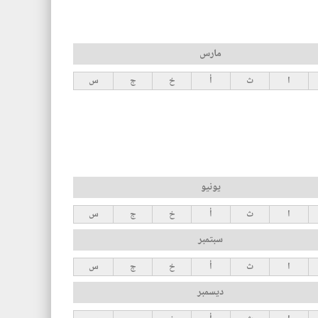
مارس
ا
ث
أ
خ
ج
س
يونيو
ا
ث
أ
خ
ج
س
سبتمبر
ا
ث
أ
خ
ج
س
ديسمبر