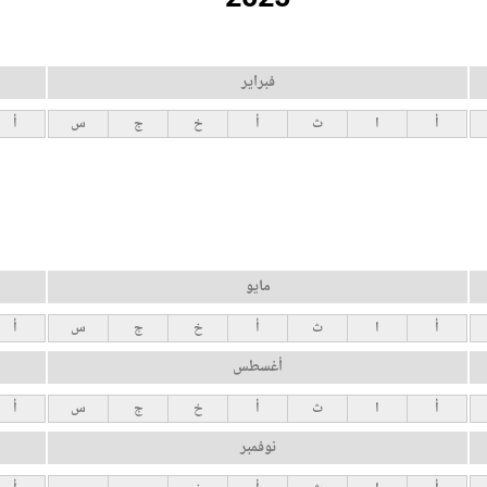
فبراير
أ
ا
ث
أ
خ
ج
س
أ
مايو
أ
ا
ث
أ
خ
ج
س
أ
أغسطس
أ
ا
ث
أ
خ
ج
س
أ
نوفمبر