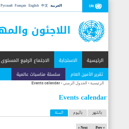
العربية
中文
English
Français
Русский
UN
اللاجئون والمه
الرئيسية
الاستجابة
الاجتماع الرفيع المستوى
تقرير الأمين العام
سلسلة مناسبات عالمية
الرئيسية
›
الجدول الزمني
›
Events calendar
أنت
هنا
Events calendar
ا
بالشهر
باليوم
السنة
(علامة التبويب النشطة)
ل
Next »
« Prev