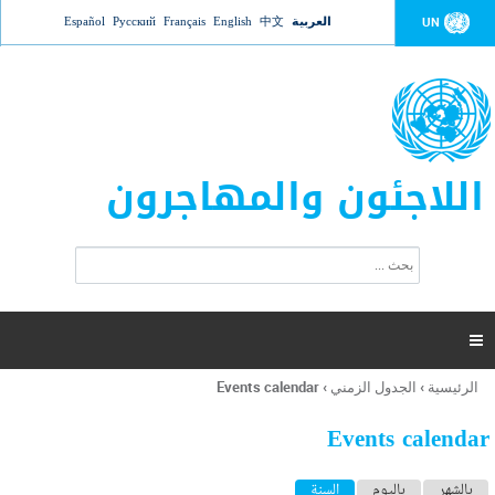
Jump to navigation
العربية
中文
English
Français
Русский
Español
UN
اللاجئون والمهاجرون
ا
ب
س
ح
ت
ث
م
ا

ر
ة
الرئيسية
›
الجدول الزمني
›
Events calendar
أنت
ا
هنا
ل
Events calendar
ب
ح
ا
بالشهر
باليوم
السنة
(علامة التبويب النشطة)
ث