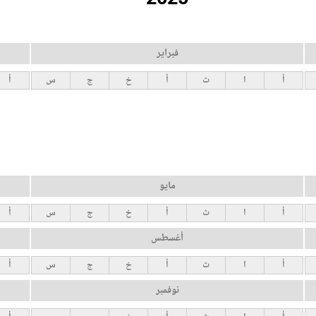
فبراير
أ
ا
ث
أ
خ
ج
س
أ
مايو
أ
ا
ث
أ
خ
ج
س
أ
أغسطس
أ
ا
ث
أ
خ
ج
س
أ
نوفمبر