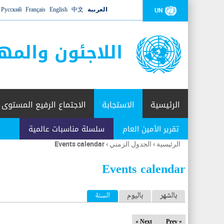
العربية
中文
English
Français
Русский
UN
اللاجئون والمه
الرئيسية
الاستجابة
الاجتماع الرفيع المستوى
تقرير الأمين العام
سلسلة مناسبات عالمية
الرئيسية
›
الجدول الزمني
›
Events calendar
أنت
هنا
Events calendar
ا
بالشهر
باليوم
السنة
(علامة التبويب النشطة)
ل
Next »
« Prev