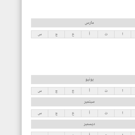
مارس
ا
ث
أ
خ
ج
س
يونيو
ا
ث
أ
خ
ج
س
سبتمبر
ا
ث
أ
خ
ج
س
ديسمبر