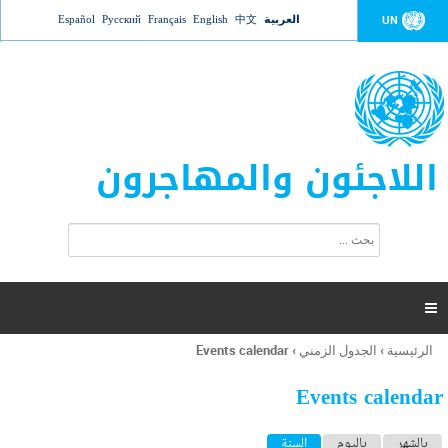
Jump to navigation
العربية
中文
English
Français
Русский
Español
UN
اللاجئون والمهاجرون
ا
ب
س
ح
ت
ث
م
ا

ر
ة
الرئيسية
›
الجدول الزمني
›
Events calendar
أنت
ا
هنا
ل
Events calendar
ب
ح
ا
بالشهر
باليوم
السنة
(علامة التبويب النشطة)
ث