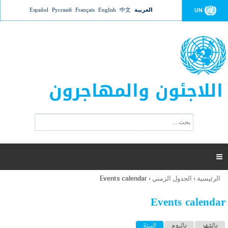
Jump to navigation
العربية
中文
English
Français
Русский
Español
UN
اللاجئون والمهاجرون
ا
ب
س
ح
ت
ث
م
ا

ر
ة
الرئيسية
›
الجدول الزمني
›
Events calendar
أنت
ا
هنا
ل
Events calendar
ب
ح
ا
بالشهر
باليوم
السنة
(علامة التبويب النشطة)
ث