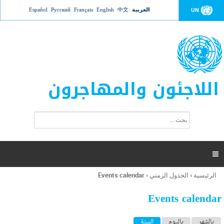
Jump to navigation
العربية
中文
English
Français
Русский
Español
UN
اللاجئون والمهاجرون
ا
ب
س
ح
ت
ث
م
ا

ر
ة
الرئيسية
›
الجدول الزمني
›
Events calendar
أنت
ا
هنا
ل
Events calendar
ب
ح
ا
بالشهر
باليوم
السنة
(علامة التبويب النشطة)
ث