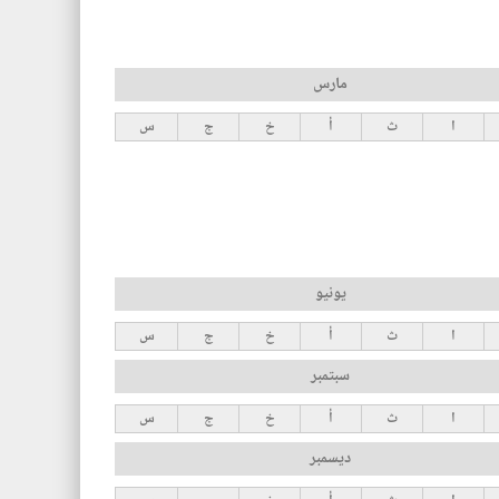
مارس
ا
ث
أ
خ
ج
س
يونيو
ا
ث
أ
خ
ج
س
سبتمبر
ا
ث
أ
خ
ج
س
ديسمبر