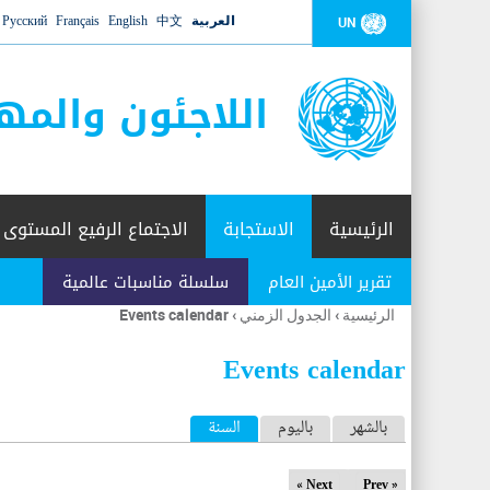
العربية
中文
English
Français
Русский
UN
اللاجئون والمه
الرئيسية
الاستجابة
الاجتماع الرفيع المستوى
تقرير الأمين العام
سلسلة مناسبات عالمية
الرئيسية
›
الجدول الزمني
›
Events calendar
أنت
هنا
Events calendar
ا
بالشهر
باليوم
السنة
(علامة التبويب النشطة)
ل
Next »
« Prev