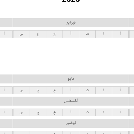
فبراير
أ
ا
ث
أ
خ
ج
س
أ
مايو
أ
ا
ث
أ
خ
ج
س
أ
أغسطس
أ
ا
ث
أ
خ
ج
س
أ
نوفمبر