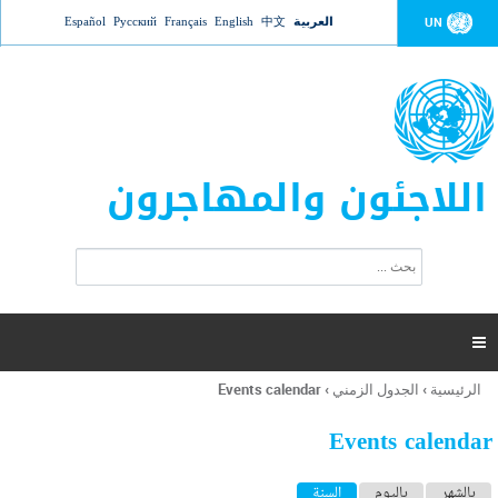
Jump to navigation
العربية
中文
English
Français
Русский
Español
UN
اللاجئون والمهاجرون
ا
ب
س
ح
ت
ث
م
ا

ر
ة
الرئيسية
›
الجدول الزمني
›
Events calendar
أنت
ا
هنا
ل
Events calendar
ب
ح
ا
بالشهر
باليوم
السنة
(علامة التبويب النشطة)
ث