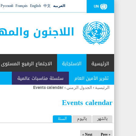
العربية
中文
English
Français
Русский
UN
اللاجئون والمه
الرئيسية
الاستجابة
الاجتماع الرفيع المستوى
تقرير الأمين العام
سلسلة مناسبات عالمية
الرئيسية
›
الجدول الزمني
›
Events calendar
أنت
هنا
Events calendar
ا
بالشهر
باليوم
السنة
(علامة التبويب النشطة)
ل
Next »
« Prev