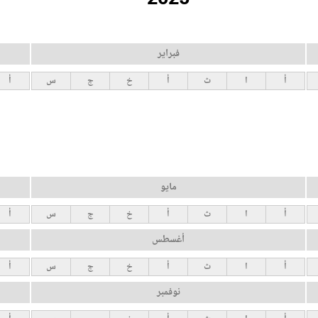
فبراير
أ
ا
ث
أ
خ
ج
س
أ
مايو
أ
ا
ث
أ
خ
ج
س
أ
أغسطس
أ
ا
ث
أ
خ
ج
س
أ
نوفمبر