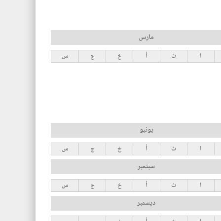
مارس
ا
ث
أ
خ
ج
س
يونيو
ا
ث
أ
خ
ج
س
سبتمبر
ا
ث
أ
خ
ج
س
ديسمبر