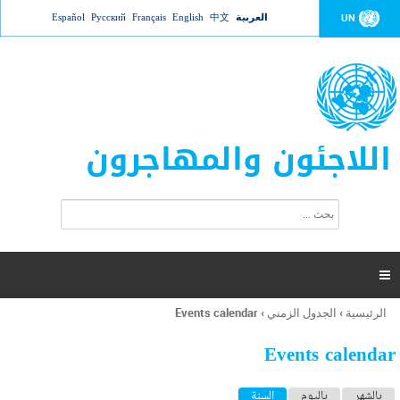
Jump to navigation
العربية
中文
English
Français
Русский
Español
UN
اللاجئون والمهاجرون
ا
ب
س
ح
ت
ث
م
ا

ر
ة
الرئيسية
›
الجدول الزمني
›
Events calendar
أنت
ا
هنا
ل
Events calendar
ب
ح
ا
بالشهر
باليوم
السنة
(علامة التبويب النشطة)
ث